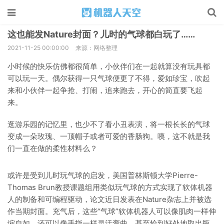
这也能发Nature封面？儿时的气球都白玩了……
2021-11-25 00:00:00
来源：网络整理
小时候的快乐仿佛都很简单，小伙伴们在一起就算没有玩具都
可以玩一天。偶尔获得一只气球便更了不得，爱如珍宝，吹起
来和小伙伴一起争抢、打闹，追来跑去，开心的简直要飞起
来。
逛游乐园的记忆里，也少不了看小丑表演，将一根长长的气球
变成一朵玫瑰、一顶帽子或者可爱的香肠狗。咦，这不就是我
们一直在做的柔性材料么？
或许是受到儿时玩气球的启发，美国普林斯顿大学Pierre-
Thomas Brun教授课题组用类似玩气球的方式实现了软体机器
人的制备和可编程驱动，论文近日发表在Nature杂志上并被选
作当期封面。充气后，这些“气球”软体机器人可以像肌肉一样伸
缩自如，还可以像手指一样灵活弯曲，甚至恰到好处地取出瓶