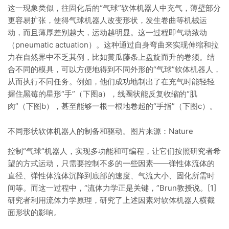
这一现象类似，往固化后的“气球”软体机器人中充气，薄壁部分
更容易扩张，使得气球机器人改变形状，发生卷曲等机械运
动，而且薄厚差别越大，运动越明显。这一过程即气动致动
（pneumatic actuation）。这种通过自身弯曲来实现伸缩和拉
力在自然界中不乏其例，比如黄瓜藤条上盘旋而升的卷须。结
合不同的模具，可以方便地得到不同外形的“气球”软体机器人，
从而执行不同任务。例如，他们成功地制出了在充气时能轻轻
握住黑莓的星形“手”（下图a），线圈状能反复收缩的“肌
肉”（下图b），甚至能够一根一根地卷起的“手指”（下图c）。
不同形状软体机器人的制备和驱动。图片来源：Nature
控制“气球”机器人，实现多功能和可编程，让它们按照研究者希
望的方式运动，只需要控制不多的一些因素——弹性体流体的
直径、弹性体流体沉降到底部的速度、气流大小、固化所需时
间等。而这一过程中，“流体力学正是关键，”Brun教授说。[1]
研究者利用流体力学原理，研究了上述因素对软体机器人横截
面形状的影响。