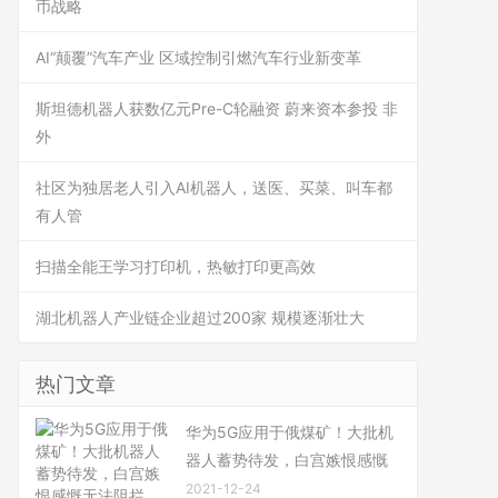
币战略
AI“颠覆”汽车产业 区域控制引燃汽车行业新变革
斯坦德机器人获数亿元Pre-C轮融资 蔚来资本参投 非
外
社区为独居老人引入AI机器人，送医、买菜、叫车都
有人管
扫描全能王学习打印机，热敏打印更高效
湖北机器人产业链企业超过200家 规模逐渐壮大
热门文章
华为5G应用于俄煤矿！大批机
器人蓄势待发，白宫嫉恨感慨
2021-12-24