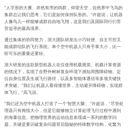
“人字形的大雁、井然有序的鸽群，仰望天空，自然界中飞鸟的
集群总让我们思考，它们是如何保持队形的。”许超说，让机器
人像鸟儿一样能够成群自由地飞翔，这是我们及国际同行们苦
苦追寻的最高境界。
通过集体的协同努力，浙大团队研发出小巧轻便、自主可控又
能成群结队的飞行系统。单个空中机器人只有手掌大小，比一
听可乐的重量还要轻。
浙大研发的这款新型机器人在仅使用机载视觉、机载计算资源
的情况下，实现了在野外树林复杂环境下感知周围障碍物、定
位自身位置及生成飞行路径，以及多智能体通信等多项关键技
术突破。“我们让机器人看得懂世界，主动避开障碍物，实现群
体飞行。”高飞说。
“我们还为空中机器人打造了一个‘智慧大脑’。”许超说，“尽管处
理器只有拇指大小，但是它能够独立计算处理飞行过程中遇到
的海量信息。把物理世界的运动信息表现成一系列的数学问
题，关键是要识破复杂问题背后隐秘的特殊数学结构，化繁为