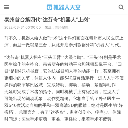
泰州首台第四代“达芬奇”机器人“上岗”
2022-03-31 00:00:00
来源：网络整理
前不久，机器人给人做“手术”这个科幻画面在泰州市人民医院上
演，而且一做就是三台，从此开启泰州微创外科“机器人”时代。
“达芬奇”机器人拥有“三头四臂”“火眼金睛”。“三头”分别是手术
医生操作的主控台、患者所在的移动平台和视频影像平台。“四
臂”是指4只机械臂，它的机械臂和人手的功能一样，甚至拥有
更细小的关节，伸进人体内，能540度灵活穿行，进入人手不便
操作的狭窄解剖区域，完成转动、挪动、摆动、紧握等动作，
无延时完成手术者的指令。同时机械手上有稳定器，过滤人手
可能出现的颤动现象，动作更精确。它相当于给了外科医生一
双540度活动自如的手和一双高清3D的眼睛，绝对是医生的“好
搭档”。总而言之，有了“达芬奇”，患者创伤小、疼痛少、住院
时间短；医生手术更稳、更准、更轻松，坐着手术不疲劳。