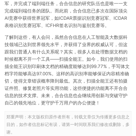
军，并完成了端到端任务，合合信息的研究队伍也是唯一一支
完成端到端任务的团队。而此前，合合信息已多次在国际顶尖
AI竞赛中获得世界冠军，如ICDAR票据识别竞赛冠军、ICDAR
表格识别竞赛冠军、ICFHR签名识别与鉴别竞赛等。
了解到这些，有人会问，虽然合合信息在人工智能及大数据科
技领域已达到世界领先水平，并获得了业界的权威认可，但这
跟我们普通人有什么关系呢？其实，很多人在处理数据文档的
时候都离不开一个工具——扫描全能王。如今，我们使用的扫
描全能王识别印刷体文档的精确度能够达到99.77%，手写体文
档字符能够高达97.00%。这样的高识别率能够保证内容精准确
切，使得文章错误概率降到最低。其次，扫描全能王还有拍摄
证件照、修复老照片等实用功能，这些便捷的功能离不开合合
信息的技术支撑。未来，合合信息也会继续用创新与突破守护
自己的领先地位，更守护千万用户的办公便捷！
郑重声明：本文版权归原作者所有，转载文章仅为传播更多信息之
目的，如作者信息标记有误，请第一时间联系我们修改或删除，多
谢。