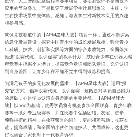
设计、人工智能以及编程等赛事项目，赛项的设计不是新技术
应用的简单叠加，而是贯穿了发展学生计算思维这一主线，学
生在技术场景中去体验、感知，激发学生对新技术应用的兴趣
和参与感。
就像竞技赛道中的【APM星球大战】项目一样，通过不断探索
信息化发展建设，探究中国青少年的成长发展规律，强化青少
年科研、技术、创新和实践等方面的综合素质能力，全面落实
推进“以赛代练、以训促赛”的教学计划，鼓励青少年在机器人编
程竞赛中挖掘个人潜力，提高竞争意识和团队意识，充分认识
到自身差距，让青少年在不知不觉中得到锻炼和提高。
为满足孩子的多元化发展的需求，【APM星球大战】运用“探
究”的方式，倡导以赛代练、以训促赛，这既是对学员自己能力
的磨砺，亦是学员认清自身差距的重要途径。【APM星球大
战】以noc为基础，优秀学员将有机会参加全国联赛、青少年联
赛等一系列专业级赛事，并在比赛中弘扬团结、友谊、进步、
顽强拼搏的精神，在收获荣誉的同时，更能相互帮助，收获友
谊，提高成绩，和全国的小伙伴切磋技艺、共同成长，这也更
好地契合了家长对下一代教育诉求。