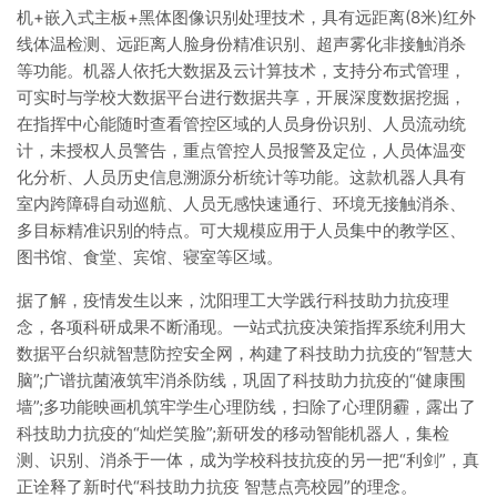
机+嵌入式主板+黑体图像识别处理技术，具有远距离(8米)红外
线体温检测、远距离人脸身份精准识别、超声雾化非接触消杀
等功能。机器人依托大数据及云计算技术，支持分布式管理，
可实时与学校大数据平台进行数据共享，开展深度数据挖掘，
在指挥中心能随时查看管控区域的人员身份识别、人员流动统
计，未授权人员警告，重点管控人员报警及定位，人员体温变
化分析、人员历史信息溯源分析统计等功能。这款机器人具有
室内跨障碍自动巡航、人员无感快速通行、环境无接触消杀、
多目标精准识别的特点。可大规模应用于人员集中的教学区、
图书馆、食堂、宾馆、寝室等区域。
据了解，疫情发生以来，沈阳理工大学践行科技助力抗疫理
念，各项科研成果不断涌现。一站式抗疫决策指挥系统利用大
数据平台织就智慧防控安全网，构建了科技助力抗疫的“智慧大
脑”;广谱抗菌液筑牢消杀防线，巩固了科技助力抗疫的“健康围
墙”;多功能映画机筑牢学生心理防线，扫除了心理阴霾，露出了
科技助力抗疫的“灿烂笑脸”;新研发的移动智能机器人，集检
测、识别、消杀于一体，成为学校科技抗疫的另一把“利剑”，真
正诠释了新时代“科技助力抗疫 智慧点亮校园”的理念。