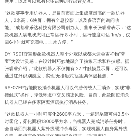
使用，以及可以私有化多语种进行语音交互。
“这款赛事专用机器人，是目前市面上集成度最高的一款机器
人，2米高，6块屏，拥有全息投影，以及多语言的询问功
能。”成都睿乐达科技有限公司创办人、董事长张睿睿表示：“这
款机器人满电状态可正常运行 8 小时，运行速度可达 1m/s，仅
需6小时就可充满电，非常方便。”
DY-RS01蓉宝形象款机器人整个外观以成都大运会吉祥物“蓉
宝”为设计灵感，在设计时巧妙地融合了抽象艺术和科技感。据
张睿睿介绍，“此款机器人不仅拥有 27 寸触摸显示屏，还可以
通过红外识别感应，实现‘无接触式’远距离体温检测。”
RS-07EP智能防疫消杀机器人可以代替传统人工消杀，实现“非
接触式”操作，降低环境中交叉感染风险。目前，此款防疫消杀
机器人已经在多家隔离酒店执行消杀任务。
“这款机器人一小时可雾化2600平方米，一箱消杀液可供3.5小
时雾化，雾化面积13000平方米，当机器人完成消杀任务时，
会自动回到机器人紫外线缓冲杀毒区，实现机器人自身紫外线
杀毒，形成完全闭合式的智能消杀模式。”张睿睿说。