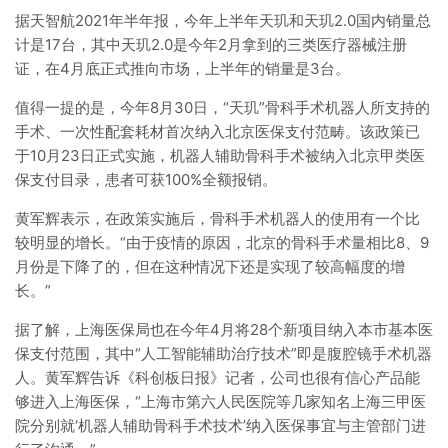
据天智航2021年半年报，今年上半年天玑和天玑2.0国内销量总
计是17台，其中天玑2.0是今年2月拿到的三类医疗器械注册
证，在4月底正式推向市场，上半年的销量是3台。
值得一提的是，今年8月30日，“天玑”骨科手术机器人所支持的
手术、一次性配套耗材首次纳入北京医保支付范畴。该政策已
于10月23日正式实施，机器人辅助骨科手术被纳入北京甲类医
保支付目录，患者可获100%全额报销。
黄军辉表示，在政策实施后，骨科手术机器人的使用有一个比
较明显的增长。“由于疫情的原因，北京的骨科手术量相比8、9
月份是下降了的，但在这种情况下还是实现了较高幅度的增
长。”
据了解，上海医保局也在今年4月将28个新项目纳入本市基本医
保支付范围，其中“人工智能辅助治疗技术”即是腹腔镜手术机器
人。黄军辉告诉《科创板日报》记者，公司也很有信心产品能
够进入上海医保，“上海市第六人民医院等几家知名上海三甲医
院分别就‘机器人辅助骨科手术技术’纳入医保事宜与主管部门进