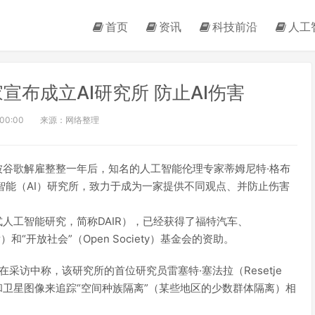
首页
资讯
科技前沿
人工
宣布成立AI研究所 防止AI伤害
:00:00
来源：网络整理
在被谷歌解雇整整一年后，知名的人工智能伦理专家蒂姆尼特·格布
的人工智能（AI）研究所，致力于成为一家提供不同观点、并防止伤害
ch”（分布式人工智能研究，简称DAIR），已经获得了福特汽车、
ller）和“开放社会”（Open Society）基金会的资助。
采访中称，该研究所的首位研究员雷塞特·塞法拉（Resetje
法和卫星图像来追踪“空间种族隔离”（某些地区的少数群体隔离）相