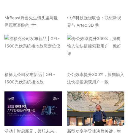
MrBeast野兽先生镜头里与世
中卢科技强强联合：联想新视
界冠军赛跑的 “世
界与 Artec 3D 共
福禄克公司发布新品 | GFL-
办公效率提升300%，搜狗输入
1500光伏系统接地故
法快捷搜索获用户一致
活动 | 智启新元，领航未来：
新型功率半导体决胜关键：智