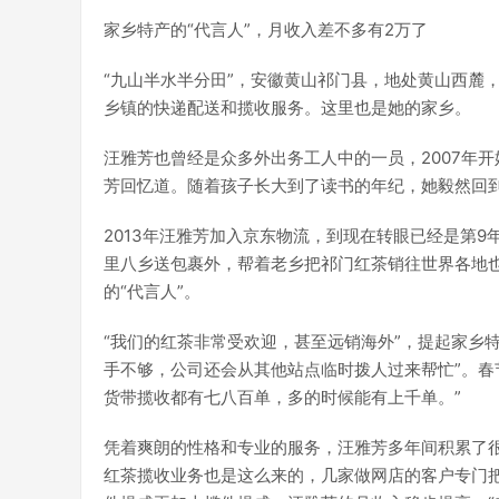
家乡特产的“代言人”，月收入差不多有2万了
“九山半水半分田”，安徽黄山祁门县，地处黄山西麓
乡镇的快递配送和揽收服务。这里也是她的家乡。
汪雅芳也曾经是众多外出务工人中的一员，2007年
芳回忆道。随着孩子长大到了读书的年纪，她毅然回到
2013年汪雅芳加入京东物流，到现在转眼已经是第
里八乡送包裹外，帮着老乡把祁门红茶销往世界各地
的“代言人”。
“我们的红茶非常受欢迎，甚至远销海外”，提起家乡
手不够，公司还会从其他站点临时拨人过来帮忙”。春
货带揽收都有七八百单，多的时候能有上千单。”
凭着爽朗的性格和专业的服务，汪雅芳多年间积累了
红茶揽收业务也是这么来的，几家做网店的客户专门