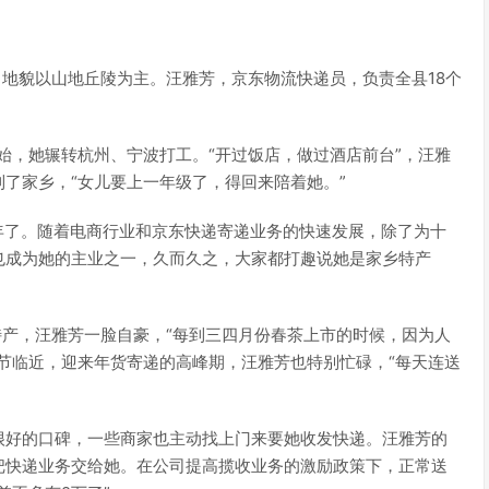
，地貌以山地丘陵为主。汪雅芳，京东物流快递员，负责全县18个
开始，她辗转杭州、宁波打工。“开过饭店，做过酒店前台”，汪雅
了家乡，“女儿要上一年级了，得回来陪着她。”
9年了。随着电商行业和京东快递寄递业务的快速发展，除了为十
也成为她的主业之一，久而久之，大家都打趣说她是家乡特产
特产，汪雅芳一脸自豪，“每到三四月份春茶上市的时候，因为人
节临近，迎来年货寄递的高峰期，汪雅芳也特别忙碌，“每天连送
很好的口碑，一些商家也主动找上门来要她收发快递。汪雅芳的
把快递业务交给她。在公司提高揽收业务的激励政策下，正常送