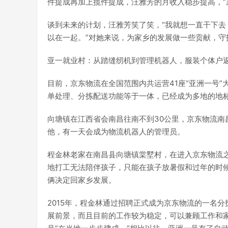
件提成再加上揽件提成，汪雅芳的月收入稳步提高，“
谈到未来的计划，汪雅芳笑了笑，“我就想一直干下
以在一起。”对她来说，为家乡的发展做一些贡献，守
亚一就业村：从踏缝纫机到管理机器人，服装个体户
目前，京东物流在全国范围内共运营41座“亚洲一号
单处理、分拣配送功能等于一体，已经成为多地的地标
向塘镇在江西省会南昌往南不到30公里，京东物流南
他，有一天会成为物流机器人的管理员。
程金林老家在南昌县向塘镇棠墅村，在进入京东物流
地打工无法陪伴孩子，只能在孩子放暑假和过年的时
俩决定回家乡发展。
2015年，程金林通过招聘正式成为京东物流的一名
展前景，而且目前的工作较为稳定，可以兼顾工作和家