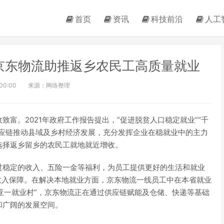
首页
资讯
科技前沿
人工
京东物流助推返乡农民工高质量就业
:00:00
来源：网络整理
富。2021年政府工作报告提出，“促进脱贫人口稳定就业”“千
供应链推动县域及乡村经济发展，充分发挥企业在稳就业中的主力
选择返乡留乡的农民工就地就近增收。
过稳定的收入、五险一金等福利，为员工提供更好的生活和就业
来收入保障。在解决本地就业方面，京东物流一线员工中在本省就业
“亚一就业村”，京东物流正在通过供应链赋能及仓储、快递等基础
和广阔的发展空间。