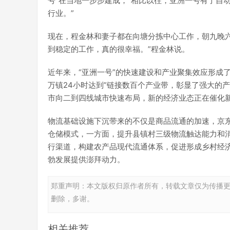
号”在当地一步步建成，“相比以往，亚洲一号有了自
行业。”
现在，程金林和妻子都在向塘分拣中心工作，朝九晚六
到稳定的工作，真的很幸福。”程金林说。
近年来，“亚洲一号”的快速建设和产业聚集效应形成了
万镇24小时达到”链接数百个产业带，彰显了强大的
市向二到四线城市快速布局，新的经济业态正在催化
物流基础设施下沉带来的不仅是商品流通的加速，京
仓储模式，一方面，提升县镇村三级物流触达能力和
行渠道，构建农产品现代流通体系，促进形成乡村经
勃发展提供澎拜动力。
郑重声明：本文版权归原作者所有，转载文章仅为传播
删除，多谢。
相关推荐