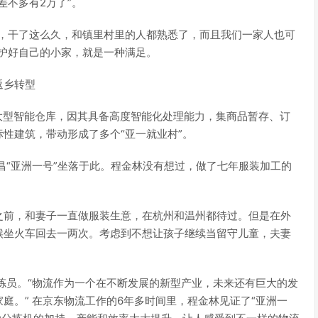
差不多有2万了”。
去，干了这么久，和镇里村里的人都熟悉了，而且我们一家人也可
护好自己的小家，就是一种满足。
返乡转型
”大型智能仓库，因其具备高度智能化处理能力，集商品暂存、订
性建筑，带动形成了多个“亚一就业村”。
昌“亚洲一号”坐落于此。程金林没有想过，做了七年服装加工的
之前，和妻子一直做服装生意，在杭州和温州都待过。但是在外
候坐火车回去一两次。考虑到不想让孩子继续当留守儿童，夫妻
分拣员。“物流作为一个在不断发展的新型产业，未来还有巨大的发
庭。” 在京东物流工作的6年多时间里，程金林见证了“亚洲一