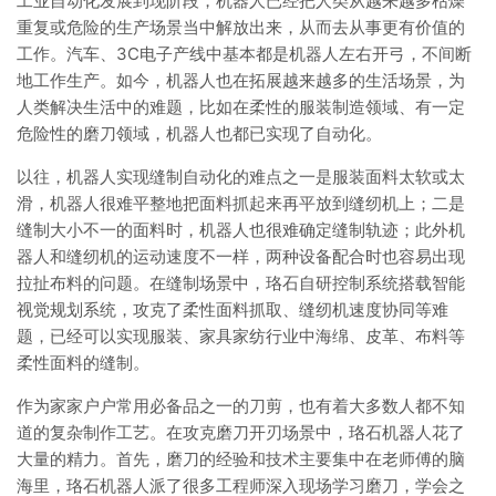
工业自动化发展到现阶段，机器人已经把人类从越来越多枯燥
重复或危险的生产场景当中解放出来，从而去从事更有价值的
工作。汽车、3C电子产线中基本都是机器人左右开弓，不间断
地工作生产。如今，机器人也在拓展越来越多的生活场景，为
人类解决生活中的难题，比如在柔性的服装制造领域、有一定
危险性的磨刀领域，机器人也都已实现了自动化。
以往，机器人实现缝制自动化的难点之一是服装面料太软或太
滑，机器人很难平整地把面料抓起来再平放到缝纫机上；二是
缝制大小不一的面料时，机器人也很难确定缝制轨迹；此外机
器人和缝纫机的运动速度不一样，两种设备配合时也容易出现
拉扯布料的问题。在缝制场景中，珞石自研控制系统搭载智能
视觉规划系统，攻克了柔性面料抓取、缝纫机速度协同等难
题，已经可以实现服装、家具家纺行业中海绵、皮革、布料等
柔性面料的缝制。
作为家家户户常用必备品之一的刀剪，也有着大多数人都不知
道的复杂制作工艺。在攻克磨刀开刃场景中，珞石机器人花了
大量的精力。首先，磨刀的经验和技术主要集中在老师傅的脑
海里，珞石机器人派了很多工程师深入现场学习磨刀，学会之