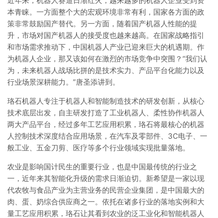
近年来，机器人赛道日渐红火，越来越多的机器人企业受到资
本青睐。一方面整个大的宏观环境非常有利，国家各方面的政
策非常鼓励国产替代。另一方面，随着国产机器人性能的提
升，市场对国产机器人的接受度也越来越高。在国家战略指引
和市场需求推动下，中国机器人产业已迎来巨大的机遇期。作
为机器人企业，那又该如何在激烈的市场竞争中突围？“我们认
为，未来机器人战场比拼的是技术实力、产品平台化能力以及
行业场景深耕能力。”唐圣添讲到。
珞石机器人专注于机器人和智能制造技术的研发创新，从核心
技术底层出发，自主研发打造了工业机器人、柔性协作机器人
两大产品平台，经过多年工艺应用积累，珞石将最核心的机器
人控制技术深度结合应用场景，在汽车及零部件、3C电子、一
般工业、五金刀剪、医疗等多个行业领域实现批量落地。
农业是影响国计民生的重要行业，也是中国最传统的行业之
一，近年来其智能化升级的需求日渐迫切。新希望是一家以现
代农牧与食品产业为主营业务的民营企业集团，是中国最大的
肉、蛋、奶综合供应商之一。依托在诸多行业的落地实例和大
量工艺应用积累，珞石让其看到农业的泛工业化和智能机器人