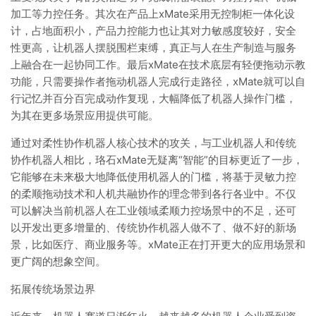
加工等力控任务。其次在产品上xMate采用无控制柜一体化设
计，占地面积小，产品力控能力也让其对力敏感度较好，安全
性更高，让机器人摆脱围栏束缚，真正与人在生产制造与服务
上融合在一起协同工作。最后xMate在技术底层有轻便拖动示教
功能，只需要操作者拖动机器人完成行走路径，xMate就可以自
行记忆并百分百完成动作复现，大幅降低了机器人操作门槛，
为其在更多场景应用提供可能。
通过对柔性协作机器人核心技术的攻关，与工业机器人和传统
协作机器人相比，珞石xMate无疑离“智能”的目标更近了一步，
它能够在未来极大地降低使用机器人的门槛，将基于灵敏力控
的柔顺拖动技术和人机共融协作的理念带到各行各业中。不仅
可以解决当前机器人在工业领域柔顺力控场景中的不足，还可
以开发出更多增量的、传统协作机器人做不了、做不好的新场
景，比如医疗、商业服务等。xMate正在打开更大的应用场景和
更广阔的想象空间。
拓展传统场景边界