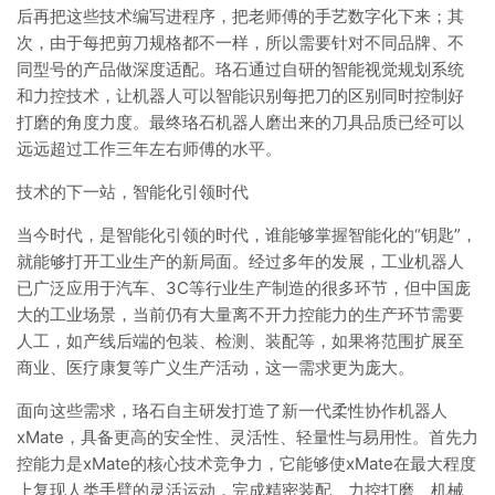
后再把这些技术编写进程序，把老师傅的手艺数字化下来；其
次，由于每把剪刀规格都不一样，所以需要针对不同品牌、不
同型号的产品做深度适配。珞石通过自研的智能视觉规划系统
和力控技术，让机器人可以智能识别每把刀的区别同时控制好
打磨的角度力度。最终珞石机器人磨出来的刀具品质已经可以
远远超过工作三年左右师傅的水平。
技术的下一站，智能化引领时代
当今时代，是智能化引领的时代，谁能够掌握智能化的“钥匙”，
就能够打开工业生产的新局面。经过多年的发展，工业机器人
已广泛应用于汽车、3C等行业生产制造的很多环节，但中国庞
大的工业场景，当前仍有大量离不开力控能力的生产环节需要
人工，如产线后端的包装、检测、装配等，如果将范围扩展至
商业、医疗康复等广义生产活动，这一需求更为庞大。
面向这些需求，珞石自主研发打造了新一代柔性协作机器人
xMate，具备更高的安全性、灵活性、轻量性与易用性。首先力
控能力是xMate的核心技术竞争力，它能够使xMate在最大程度
上复现人类手臂的灵活运动，完成精密装配、力控打磨、机械